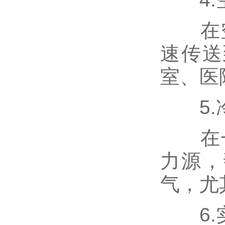
在空
速传送
室、医
5.
在一
力源，
气，尤
6.实