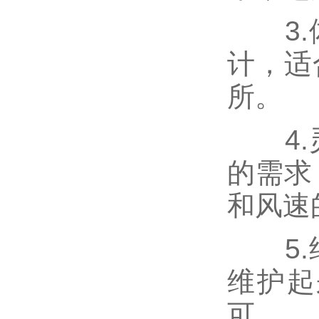
3.体
计，适
所。
4.灵
的需求
和风速
5.结
维护起
可。